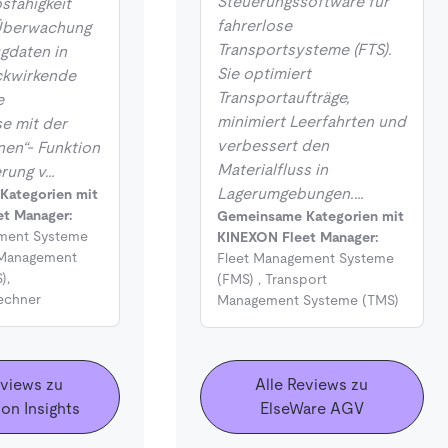
Steuerungssoftware für
fähigkeit
fahrerlose
 Überwachung
Transportsysteme (FTS).
gdaten in
Sie optimiert
ückwirkende
Transportaufträge,
e
minimiert Leerfahrten und
e mit der
verbessert den
nen“- Funktion
Materialfluss in
rung v…
Lagerumgebungen.…
Kategorien mit
t Manager:
Gemeinsame Kategorien mit
ment Systeme
KINEXON Fleet Manager:
 Management
Fleet Management Systeme
)
,
(FMS)
,
Transport
rechner
Management Systeme (TMS)
eviews zu
Alle Reviews zu
on Insights
ElseWare AGV