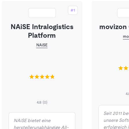
#1
NAiSE Intralogistics
movizon
Platform
mo
NAiSE
4.
4.8
(0)
Seit 2011 be
unsere Soft
NAiSE bietet eine
erfolgreich 
herstellerunabhängige All-