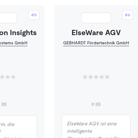
#5
#6
on Insights
ElseWare AGV
Systems GmbH
GEBHARDT Fördertechnik GmbH
0
(0)
0
(0)
ElseWare AGV ist eine
rm, die
intelligente
d