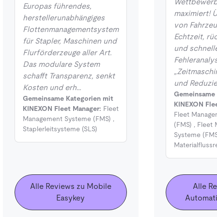
Wettbewerbs
Europas führendes,
maximiert!
herstellerunabhängiges
von Fahrzeu
Flottenmanagementsystem
Echtzeit, r
für Stapler, Maschinen und
und schnell
Flurförderzeuge aller Art.
Fehleranalys
Das modulare System
„Zeitmaschi
schafft Transparenz, senkt
und Reduzie
Kosten und erh…
Gemeinsame 
Gemeinsame Kategorien mit
KINEXON Flee
KINEXON Fleet Manager:
Fleet
Fleet Manage
Management Systeme (FMS)
,
(FMS)
,
Fleet
Staplerleitsysteme (SLS)
Systeme (FMS
Materialfluss
Alle Reviews zu Mobile
Alle R
Easykey
Automati