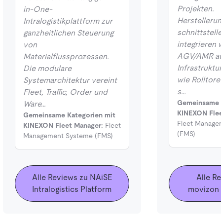
Projekten.
in-One-
Herstelleru
Intralogistikplattform zur
schnittstell
ganzheitlichen Steuerung
integrieren 
von
AGV/AMR a
Materialflussprozessen.
Infrastrukt
Die modulare
wie Rolltor
Systemarchitektur vereint
s…
Fleet, Traffic, Order und
Gemeinsame 
Ware…
KINEXON Flee
Gemeinsame Kategorien mit
Fleet Manage
KINEXON Fleet Manager:
Fleet
(FMS)
Management Systeme (FMS)
Alle Reviews zu NAiSE
Alle R
Intralogistics Platform
movizo