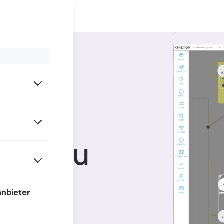
/
ent Systeme (FMS)
iven zu
t
anbieter