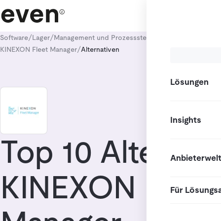
/
/
/
Software
Lager
Management und Prozesssteuerung
Fleet Managem
/
KINEXON Fleet Manager
Alternativen
Lösungen
Insights
Top 10 Alternat
Anbieterwel
KINEXON Fleet
Für Lösungs