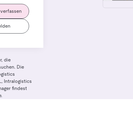
 verfassen
lden
, die
suchen. Die
gistics
Intralogistics
ager findest
e.