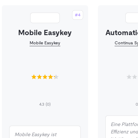
#4
Mobile Easykey
Automati
Mobile Easykey
Continua 
4.3
(0)
Eine Plattfo
Effizienz un
Mobile Easykey ist