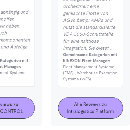
orchestriert eine
nabhängig und
gemischte Flotte von
enoffen
AGVs &amp; AMRs und
wir neben
nutzt die standardisierte
uch
VDA 5050-Schnittstelle
urkomponenten
für eine nahtlose
e und Aufzüge
Integration. Sie bietet …
Gemeinsame Kategorien mit
Kategorien mit
KINEXON Fleet Manager:
t Manager:
Fleet Management Systeme
ment Systeme
(FMS)
,
Warehouse Execution
Systeme (WES)
eviews zu
Alle Reviews zu
n CONTROL
Intralogistics Platform