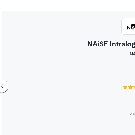
NAiSE Intralog
NA
4.