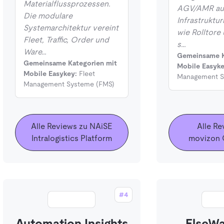
Materialflussprozessen.
AGV/AMR au
Die modulare
Infrastrukt
Systemarchitektur vereint
wie Rolltore
Fleet, Traffic, Order und
s…
Ware…
Gemeinsame K
Gemeinsame Kategorien mit
Mobile Easyke
Mobile Easykey:
Fleet
Management S
Management Systeme (FMS)
Alle Reviews zu NAiSE
Alle Re
Intralogistics Platform
movizon
#4
Automation Insights
ElseW