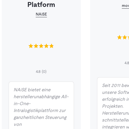
Platform
mov
NAiSE
4.
4.8
(0)
Seit 2011 be
NAiSE bietet eine
unsere Soft
herstellerunabhängige All-
erfolgreich 
in-One-
Projekten.
Intralogistikplattform zur
Herstellerun
ganzheitlichen Steuerung
schnittstell
von
integrieren 