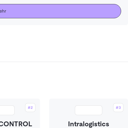
ehr
#2
#3
 CONTROL
Intralogistics