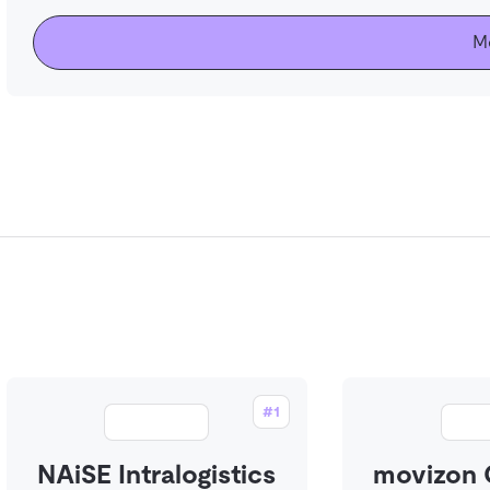
M
#1
NAiSE Intralogistics
movizon