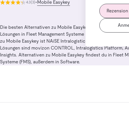
Mobile Easykey
4.3
(3)
•
Rezension
Anme
Die besten Alternativen zu Mobile Easykey für Nutzer, die ve
Lösungen in Fleet Management Systeme (FMS) suchen. Die be
zu Mobile Easykey ist NAiSE Intralogistics Platform. Weitere 
Lösungen sind movizon CONTROL, Intralogistics Platform, 
Insights. Alternativen zu Mobile Easykey findest du in Fleet
Systeme (FMS), außerdem in Software.