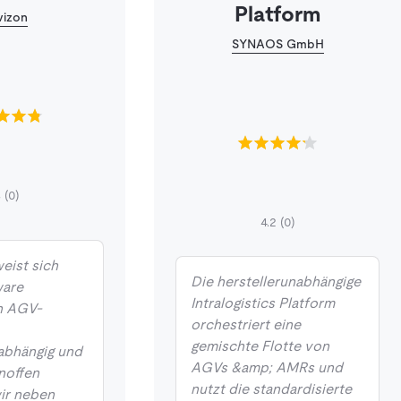
Platform
izon
SYNAOS GmbH
8
(0)
4.2
(0)
weist sich
Die herstellerunabhängige
ware
Intralogistics Platform
in AGV-
orchestriert eine
gemischte Flotte von
abhängig und
AGVs &amp; AMRs und
enoffen
nutzt die standardisierte
wir neben