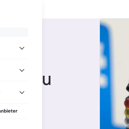
/
ent Systeme (FMS)
iven zu
t
anbieter