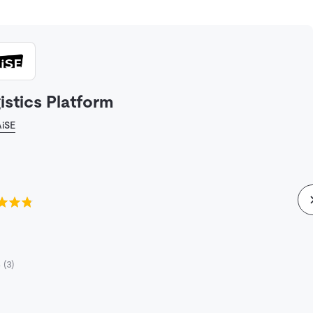
istics Platform
iSE
8
(3)