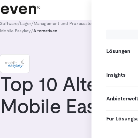
/
/
/
Software
Lager
Management und Prozesssteuerung
Fleet Managem
/
Mobile Easykey
Alternativen
Lösungen
Insights
Top 10 Alternat
Mobile Easykey
Anbieterwel
Für Lösungs