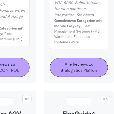
VDA 5050-Schnittstelle
ch
für eine nahtlose
urkomponenten
Integration. Sie bietet …
 und Aufzüge
Gemeinsame Kategorien mit
Mobile Easykey:
Fleet
ategorien mit
Management Systeme (FMS)
,
y:
Fleet
Warehouse Execution
ysteme (FMS)
Systeme (WES)
views zu
Alle Reviews zu
 CONTROL
Intralogistics Platform
#5
#6
are AGV
FlexGuide4