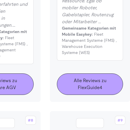
Ressource. Egal ob
erfahrten und
mobiler Roboter,
den
Gabelstapler, Routenzug
 in
oder Mitarbeiter …
ungen.…
Gemeinsame Kategorien mit
ategorien mit
Mobile Easykey:
Fleet
y:
Fleet
Management Systeme (FMS)
,
ysteme (FMS)
,
Warehouse Execution
nagement
Systeme (WES)
)
views zu
Alle Reviews zu
are AGV
FlexGuide4
#8
#9