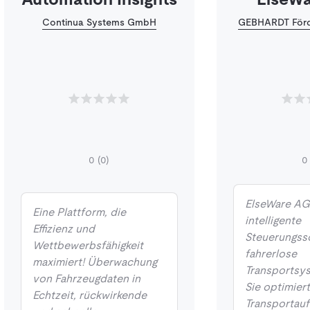
Continua Systems GmbH
GEBHARDT Förd
0
(0)
0
ElseWare AGV
Eine Plattform, die
intelligente
Effizienz und
Steuerungsso
Wettbewerbsfähigkeit
fahrerlose
maximiert! Überwachung
Transportsys
von Fahrzeugdaten in
Sie optimier
Echtzeit, rückwirkende
Transportauf