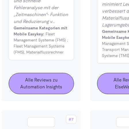
und schnelle
minimiert Le
Fehleranalyse mit der
verbessert 
„Zeitmaschinen“- Funktion
Materialfluss
und Reduzierung v…
Lagerumgeb
Gemeinsame Kategorien mit
Gemeinsame K
Mobile Easykey:
Fleet
Mobile Easyke
Management Systeme (FMS)
,
Management S
Fleet Management Systeme
Transport Ma
(FMS)
,
Materialflussrechner
Systeme (TMS
Alle Reviews zu
Alle Re
Automation Insights
ElseW
#7