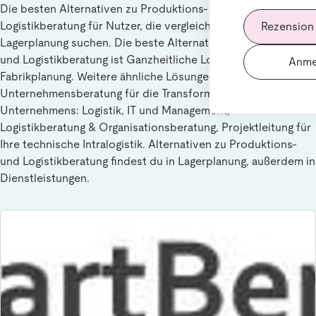
Die besten Alternativen zu Produktions- und
Logistikberatung für Nutzer, die vergleichbare Lösungen in
Rezension
Lagerplanung suchen. Die beste Alternative zu Produktions-
und Logistikberatung ist Ganzheitliche Logistikplanung und
Anme
Fabrikplanung. Weitere ähnliche Lösungen sind Die
Unternehmensberatung für die Transformation Ihres
Unternehmens: Logistik, IT und Management,
Logistikberatung & Organisationsberatung, Projektleitung für
Ihre technische Intralogistik. Alternativen zu Produktions-
und Logistikberatung findest du in Lagerplanung, außerdem in
Dienstleistungen.