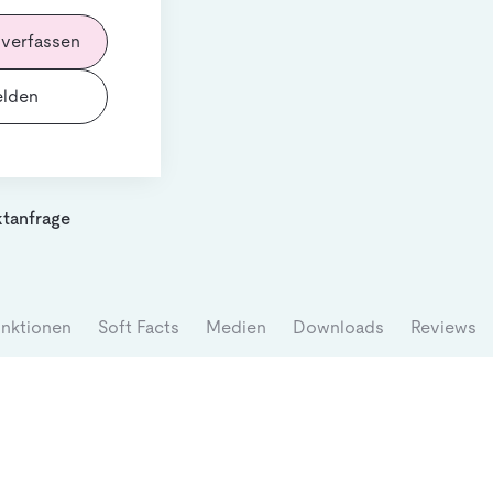
 verfassen
rplanung
ntelligenten,
lden
tanfrage
nktionen
Soft Facts
Medien
Downloads
Reviews