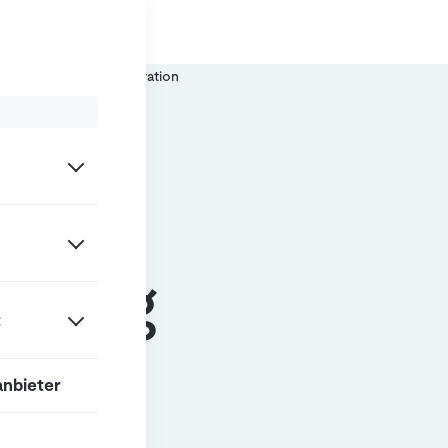
/
ation
SAP-EWM Integration
tung
erung
t
anbieter