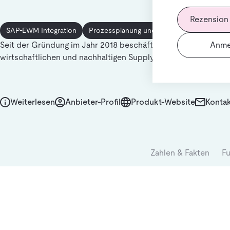
Rezension
SAP-EWM Integration
Prozessplanung und -Optimierung
Lage
Seit der Gründung im Jahr 2018 beschäftigen wir uns mit der i
Anme
wirtschaftlichen und nachhaltigen Supply Chain.
Weiterlesen
Anbieter-Profil
Produkt-Website
Kontak
Zahlen & Fakten
Fu