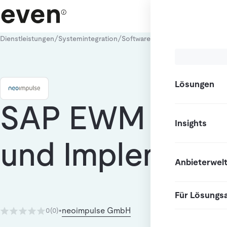
/
/
/
Dienstleistungen
Systemintegration
Software-Integration
SAP-Integr
Lösungen
SAP EWM Bera
Insights
und Implementi
Anbieterwel
Für Lösungs
neoimpulse GmbH
0
(0)
•