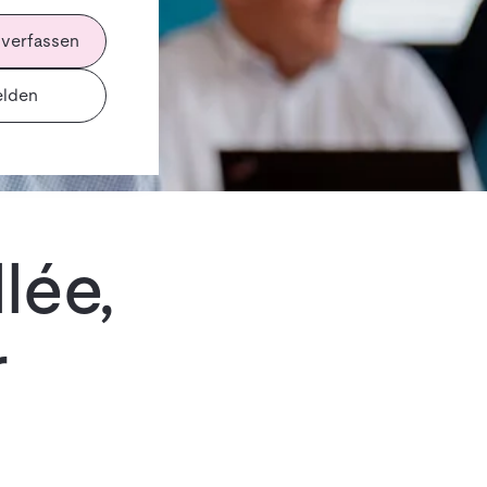
 verfassen
lden
lée,
r