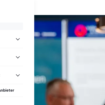
t
anbieter