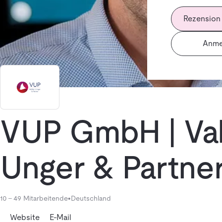
Rezension
Anme
VUP GmbH | Val
Unger & Partne
10 - 49 Mitarbeitende
•
Deutschland
Website
E-Mail