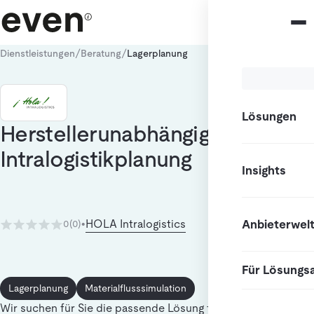
/
/
Dienstleistungen
Beratung
Lagerplanung
Lösungen
Herstellerunabhängige
Intralogistikplanung
Insights
Anbieterwel
HOLA Intralogistics
0
(0)
•
Für Lösungs
Lagerplanung
Materialflusssimulation
Wir suchen für Sie die passende Lösung für Ihrer Ansprüche,