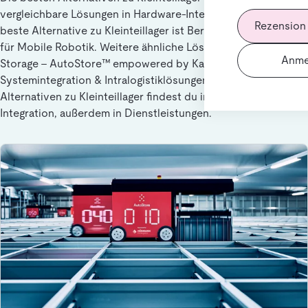
vergleichbare Lösungen in Hardware-Integration suchen. Die
Rezension
beste Alternative zu Kleinteillager ist Beratung und Planung
für Mobile Robotik. Weitere ähnliche Lösungen sind Cube
Anme
Storage - AutoStore™ empowered by Kardex, AutoStore-
Systemintegration & Intralogistiklösungen, Logistikplanung.
Alternativen zu Kleinteillager findest du in Hardware-
Integration, außerdem in Dienstleistungen.