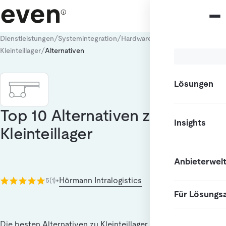
/
/
/
Dienstleistungen
Systemintegration
Hardware-Integration
/
Kleinteillager
Alternativen
Lösungen
Top 10 Alternativen zu
Insights
Kleinteillager
Anbieterwel
Hörmann Intralogistics
5
(1)
•
Für Lösungs
Die besten Alternativen zu Kleinteillager für Nutzer, die