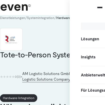
/
/
Dienstleistungen
Systemintegration
Hardware-Integration
Lösungen
Tote-to-Person System
Insights
AM Logistic Solutions GmbH - A Reesink
Anbieterwel
0
(0)
•
Logistic Solutions Company
Für Lösungs
Hardware-Integration