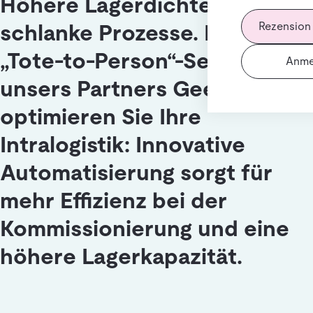
Höhere Lagerdichte und
Rezension
schlanke Prozesse. Mit der
„Tote-to-Person“-Serie
Anme
unsers Partners Geek+
optimieren Sie Ihre
Intralogistik: Innovative
Automatisierung sorgt für
mehr Effizienz bei der
Kommissionierung und eine
höhere Lagerkapazität.