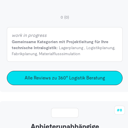
0
(0)
work in progress
Gemeinsame Kategorien mit Projektleitung für Ihre
technische Intralogistik:
Lagerplanung
,
Logistikplanung
,
Fabrikplanung
,
Materialflusssimulation
Alle Reviews zu 360° Logistik Beratung
#8
Anbieterunabhängige