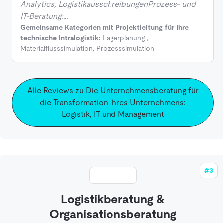
Analytics, LogistikausschreibungenProzess- und
IT-Beratung:…
Gemeinsame Kategorien mit Projektleitung für Ihre
technische Intralogistik:
Lagerplanung
,
Materialflusssimulation
,
Prozesssimulation
Alle Reviews zu Die Unternehmensberatung für
die Transformation Ihres Unternehmens:
Logistik, IT und Management
#3
Logistikberatung &
Organisationsberatung