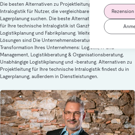
Die besten Alternativen zu Projektleitung für Ihre technische
Rezension
Intralogistik für Nutzer, die vergleichbare Lösungen in
Lagerplanung suchen. Die beste Alternative zu Projektleitung
für Ihre technische Intralogistik ist Ganzheitliche
Anme
Logistikplanung und Fabrikplanung. Weitere ähnliche
Lösungen sind Die Unternehmensberatung für die
Transformation Ihres Unternehmens: Logistik, IT und
Management, Logistikberatung & Organisationsberatung,
Unabhängige Logistikplanung und -beratung. Alternativen zu
Projektleitung für Ihre technische Intralogistik findest du in
Lagerplanung, außerdem in Dienstleistungen.