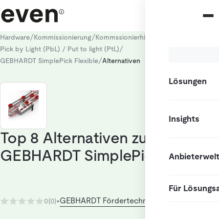
/
/
/
Hardware
Kommissionierung
Kommssionierhilfen
/
Pick by Light (PbL) / Put to light (PtL)
/
GEBHARDT SimplePick Flexible
Alternativen
Lösungen
Insights
Top 8 Alternativen zu
GEBHARDT SimplePick Flexible
Anbieterwel
Für Lösungs
GEBHARDT Fördertechnik GmbH
0
(0)
•