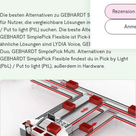
Rezension
Die besten Alternativen zu GEBHARDT SimplePick Flexible
für Nutzer, die vergleichbare Lösungen in Pick by Light (PbL)
Anme
/ Put to light (PtL) suchen. Die beste Alternative zu
GEBHARDT SimplePick Flexible ist Pick-by-Light. Weitere
ähnliche Lösungen sind LYDIA Voice, GEBHARDT SimplePick
Duo, GEBHARDT SimplePick Multi. Alternativen zu
GEBHARDT SimplePick Flexible findest du in Pick by Light
(PbL) / Put to light (PtL), außerdem in Hardware.