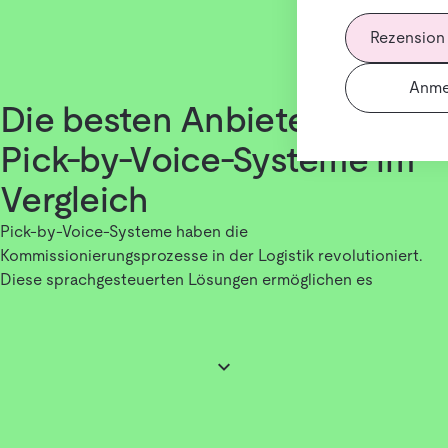
Rezension
Anme
Die besten Anbieter für
Pick-by-Voice-Systeme im
Vergleich
Pick-by-Voice-Systeme haben die
Kommissionierungsprozesse in der Logistik revolutioniert.
Diese sprachgesteuerten Lösungen ermöglichen es
Mitarbeitenden, freihändig zu arbeiten, während sie klare
Anweisungen zur Entnahme von Artikeln erhalten. Durch den
Einsatz von Headsets oder mobilen Geräten werden
Mitarbeitende direkt zu den richtigen Lagerplätzen geleitet,
was die Effizienz steigert und Fehler minimiert.