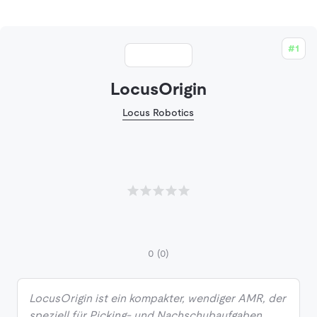
#1
LocusOrigin
Locus Robotics
0
(0)
LocusOrigin ist ein kompakter, wendiger AMR, der
speziell für Picking- und Nachschubaufgaben