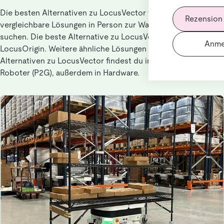
Die besten Alternativen zu LocusVector für Nutzer, die
Rezension
vergleichbare Lösungen in Person zur Ware Roboter (P2G)
suchen. Die beste Alternative zu LocusVector ist
Anme
LocusOrigin. Weitere ähnliche Lösungen sind advasolutions.
Alternativen zu LocusVector findest du in Person zur Ware
Roboter (P2G), außerdem in Hardware.