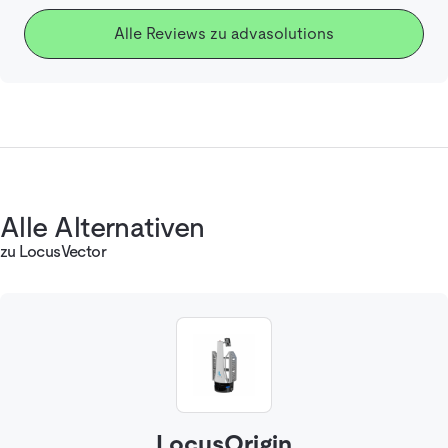
Alle Reviews zu advasolutions
Alle Alternativen
zu LocusVector
LocusOrigin