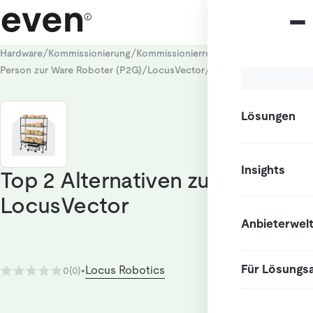
/
/
/
Hardware
Kommissionierung
Kommissionierroboter
/
/
Person zur Ware Roboter (P2G)
LocusVector
Alternativen
Lösungen
Insights
Top 2 Alternativen zu
LocusVector
Anbieterwel
Für Lösungs
Locus Robotics
0
(0)
•