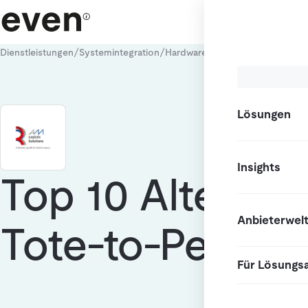
/
/
/
Dienstleistungen
Systemintegration
Hardware-Integration
Tote-to-
Lösungen
Insights
Top 10 Alternat
Anbieterwel
Tote-to-Person
Für Lösungs