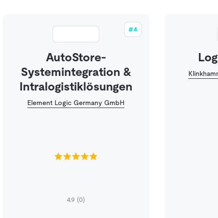
#4
AutoStore-
Log
Systemintegration &
Klinkham
Intralogistiklösungen
Element Logic Germany GmbH
4.9
(0)