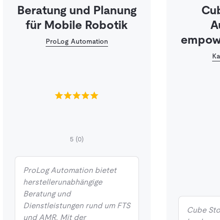
Beratung und Planung
Cub
für Mobile Robotik
A
empowe
ProLog Automation
Ka
5
(0)
ProLog Automation bietet
herstellerunabhängige
Beratung und
Dienstleistungen rund um FTS
Cube Stor
und AMR. Mit der