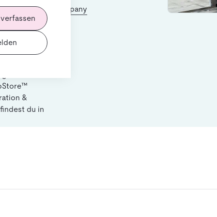
gistic Solutions Company
 verfassen
lden
 die
beste
ng für Mobile
toStore™
ration &
findest du in