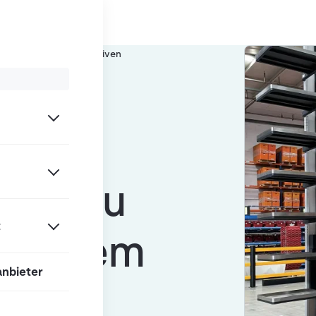
/
Person System
Alternativen
iven zu
t
 System
anbieter