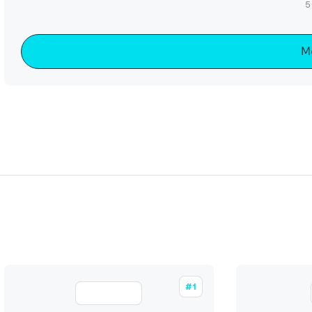
5
M
#1