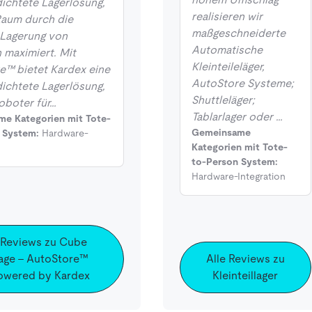
ichtete Lagerlösung,
realisieren wir
Raum durch die
maßgeschneiderte
 Lagerung von
Automatische
 maximiert. Mit
Kleinteileläger,
e™ bietet Kardex eine
AutoStore Systeme;
ichtete Lagerlösung,
Shuttleläger;
oboter für…
Tablarlager oder …
e Kategorien mit Tote-
Gemeinsame
 System:
Hardware-
Kategorien mit Tote-
n
to-Person System:
Hardware-Integration
 Reviews zu Cube
age - AutoStore™
Alle Reviews zu
wered by Kardex
Kleinteillager