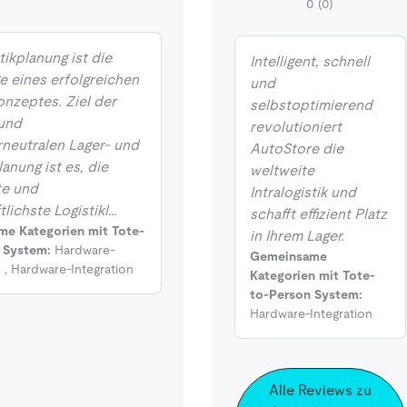
0
(0)
tikplanung ist die
Intelligent, schnell
e eines erfolgreichen
und
onzeptes. Ziel der
selbstoptimierend
 und
revolutioniert
rneutralen Lager- und
AutoStore die
lanung ist es, die
weltweite
te und
Intralogistik und
tlichste Logistikl…
schafft effizient Platz
e Kategorien mit Tote-
in Ihrem Lager.
 System:
Hardware-
Gemeinsame
n
,
Hardware-Integration
Kategorien mit Tote-
to-Person System:
Hardware-Integration
Alle Reviews zu