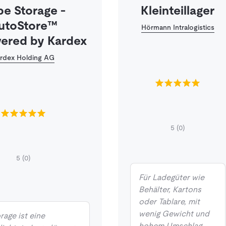
e Storage -
Kleinteillager
utoStore™
Hörmann Intralogistics
red by Kardex
rdex Holding AG
5
(0)
5
(0)
Für Ladegüter wie
Behälter, Kartons
oder Tablare, mit
wenig Gewicht und
age ist eine
hohem Umschlag