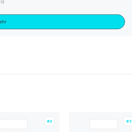
(1)
ehr
#2
#3