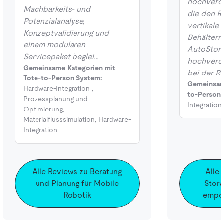
hochverd
Machbarkeits- und
die den 
Potenzialanalyse,
vertikale
Konzeptvalidierung und
Behältern
einem modularen
AutoStor
Servicepaket beglei…
hochverd
Gemeinsame Kategorien mit
bei der R
Tote-to-Person System:
Gemeinsam
Hardware-Integration
,
to-Person
Prozessplanung und -
Integratio
Optimierung
,
Materialflusssimulation
,
Hardware-
Integration
Alle Reviews zu Beratung
Alle
und Planung für Mobile
Stor
Robotik
empo