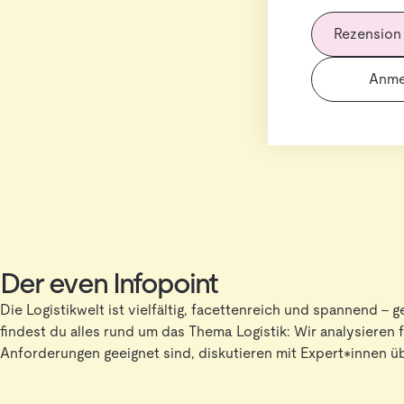
Rezension
Anme
Der even Infopoint
Die Logistikwelt ist vielfältig, facettenreich und spannend – 
findest du alles rund um das Thema Logistik: Wir analysieren
Anforderungen geeignet sind, diskutieren mit Expert*innen 
bis Leadership und lassen uns von beeindruckenden Personen 
Hier findest du alles, was du brauchst, um richtig Spaß an Log