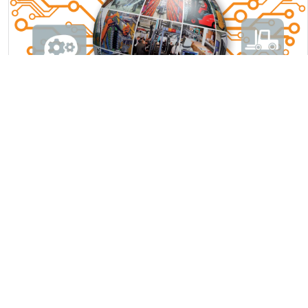
Nachhaltigkeit
Aktuelles
Meinung
20. März 2025
|
Timo Landener
Nachhaltigkeit und Logistik – Recap
LogiMAT 2025
Qua vadis Nachhaltigkeit in der Intralogistik? Ein Bericht für
eine Akademie.