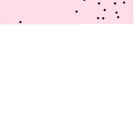
People&Culture
Meinung
8. August 2025
|
Lisa-Marie Karusseit
Die Logistikbranche ist unsexy –
warum eigentlich?
Über Vorurteile, die Realität und wie die Logistik mit
Innovation, Vielfalt und Nachhaltigkeit ihr Image wandeln
kann.