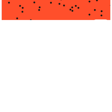
Meinung
1. Juni 2025
|
Timo Landener
Technologieoffenheit und ihre
Grenzen
Über die Herausforderungen der Mobilitätswende
zwischen Marktlogik, Planungssicherheit und politischer
Verantwortung.