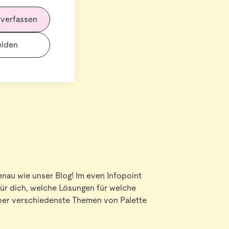
 verfassen
lden
genau wie unser Blog! Im even Infopoint
 für dich, welche Lösungen für welche
über verschiedenste Themen von Palette
aus der Logistik inspirieren. Kurzum:
istik zu haben.