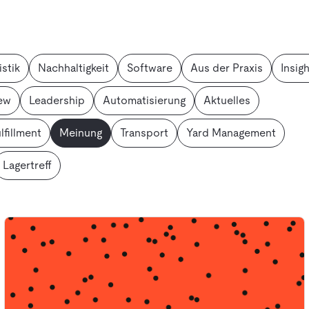
istik
Nachhaltigkeit
Software
Aus der Praxis
Insig
iew
Leadership
Automatisierung
Aktuelles
lfillment
Meinung
Transport
Yard Management
Lagertreff