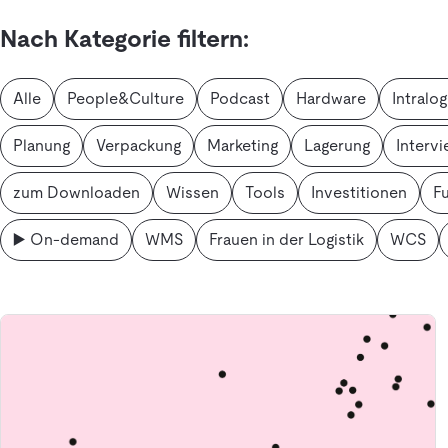
Nach Kategorie filtern:
Alle
People&Culture
Podcast
Hardware
Intralog
Planung
Verpackung
Marketing
Lagerung
Interv
zum Downloaden
Wissen
Tools
Investitionen
Fu
▶️ On-demand
WMS
Frauen in der Logistik
WCS