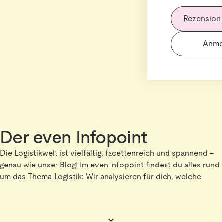
Rezension
Anme
Der even Infopoint
Die Logistikwelt ist vielfältig, facettenreich und spannend –
genau wie unser Blog! Im even Infopoint findest du alles rund
um das Thema Logistik: Wir analysieren für dich, welche
Lösungen für welche Anforderungen geeignet sind,
diskutieren mit Expert*innen über verschiedenste Themen
von Palette bis Leadership und lassen uns von