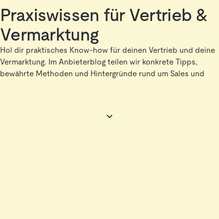
Praxiswissen für Vertrieb &
Vermarktung
Hol dir praktisches Know-how für deinen Vertrieb und deine
Vermarktung. Im Anbieterblog teilen wir konkrete Tipps,
bewährte Methoden und Hintergründe rund um Sales und
Marketing in der Logistik. Erfahre, wie du die richtigen
Entscheider erreichst, deine Sichtbarkeit vor der
Kaufentscheidung steigerst und aus Interessenten echte
Kunden machst – mit Ansätzen, die in der DACH-
Logistikbranche wirklich funktionieren.