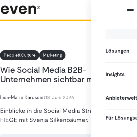
Lösungen
People&Culture
Marketing
Wie Social Media B2B-
Insights
Unternehmen sichtbar macht
Lisa-Marie Karusseit
18. Juni 2026
Anbieterwel
Einblicke in die Social Media Strategie von
Für Lösungs
FIEGE mit Svenja Silkenbäumer.