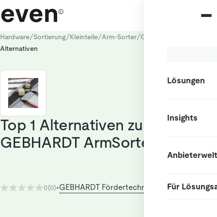
/
/
/
/
/
Hardware
Sortierung
Kleinteile
Arm-Sorter
GEBHARDT ArmSorter
Alternativen
Lösungen
Insights
Top 1 Alternativen zu
GEBHARDT ArmSorter
Anbieterwel
Für Lösungs
GEBHARDT Fördertechnik GmbH
0
(0)
•