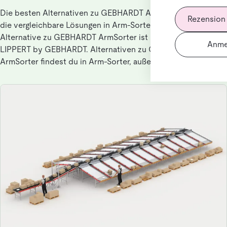
Die besten Alternativen zu GEBHARDT ArmSorter für Nutzer,
Rezension
die vergleichbare Lösungen in Arm-Sorter suchen. Die beste
Alternative zu GEBHARDT ArmSorter ist ROTA-Sorter®
Anme
LIPPERT by GEBHARDT. Alternativen zu GEBHARDT
ArmSorter findest du in Arm-Sorter, außerdem in Hardware.