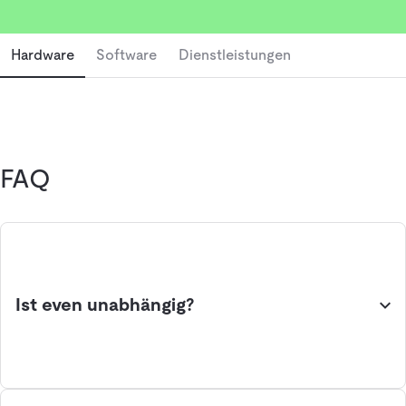
Maximale Flächennutzung: Optimale Lagerhaltung durch
effiziente Systeme.
Hardware
Software
Dienstleistungen
Geringere Fehlerquote: Automatisierung reduziert
manuelle Eingriffe.
Höhere Geschwindigkeit: Schnellere Prozesse durch
optimierte Fördertechnik.
Flexibilität: Skalierbare Systeme für individuelle
FAQ
Anforderungen.
Nahtlose Integration: Kompatibel mit bestehenden
Lagerverwaltungssystemen (WMS).
Worauf kommt es beim Vergleich an?
Ist even unabhängig?
Die passende Hardwarelösung zu finden bedeutet, Kriterien
wie diese zu berücksichtigen:
Investitions- und Betriebskosten