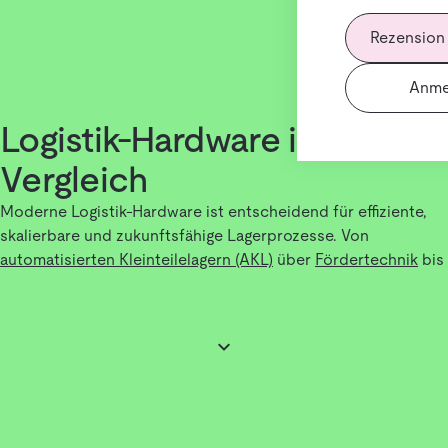
Rezension
Anme
Logistik-Hardware im
Vergleich
Moderne Logistik-Hardware ist entscheidend für effiziente,
skalierbare und zukunftsfähige Lagerprozesse. Von
automatisierten Kleinteilelagern (AKL)
über
Fördertechnik
bis
hin zu
autonomen Transportsystemen
– die Auswahl an
Hardwarelösungen ist groß, der Markt komplex.
Ein durchdachter Vergleich hilft dabei, die passende Lösung
für dein Lager zu finden. Denn nicht jede Hardware passt zu
jedem Prozess – Faktoren wie Automatisierungsgrad,
Lagerlayout, Produktvielfalt und Integration spielen eine