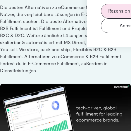
Die besten Alternativen zu eCommerce & B2B Fulfillment für
Rezension
Nutzer, die vergleichbare Lösungen in E-Commerce
Fulfillment suchen. Die beste Alternative zu eCommerce &
Anme
B2B Fulfillment ist Fulfillment und Projektlösungen für B2B,
B2C & D2C. Weitere ähnliche Lösungen sind Fulfillment
skalierbar & automatisiert mit MS Direct, Zenfulfillment® –
You sell. We store, pack and ship., Flexibles B2C & B2B
Fulfillment. Alternativen zu eCommerce & B2B Fulfillment
findest du in E-Commerce Fulfillment, außerdem in
Dienstleistungen.