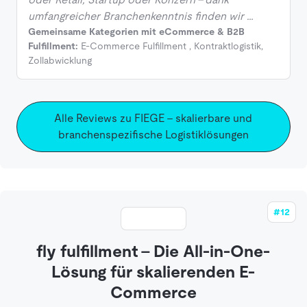
umfangreicher Branchenkenntnis finden wir …
Gemeinsame Kategorien mit eCommerce & B2B
Fulfillment:
E-Commerce Fulfillment
,
Kontraktlogistik
,
Zollabwicklung
Alle Reviews zu FIEGE - skalierbare und
branchenspezifische Logistiklösungen
#12
fly fulfillment – Die All-in-One-
Lösung für skalierenden E-
Commerce