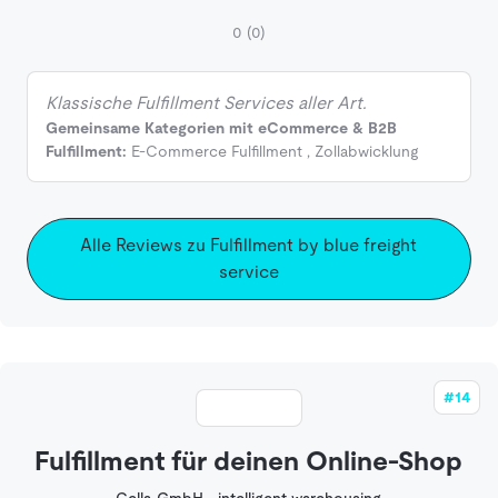
0
(0)
Klassische Fulfillment Services aller Art.
Gemeinsame Kategorien mit eCommerce & B2B
Fulfillment:
E-Commerce Fulfillment
,
Zollabwicklung
Alle Reviews zu Fulfillment by blue freight
service
#14
Fulfillment für deinen Online-Shop
Cella GmbH - intelligent warehousing