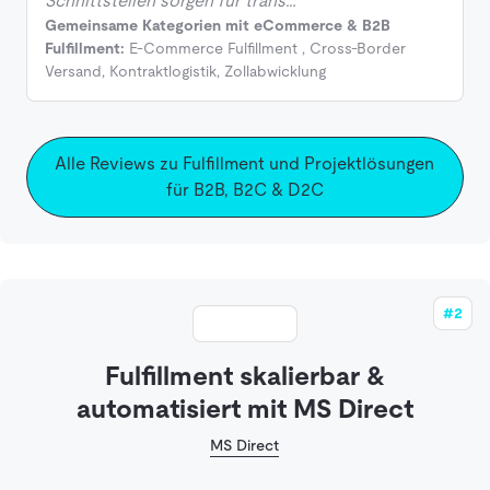
Schnittstellen sorgen für trans…
Gemeinsame Kategorien mit eCommerce & B2B
Fulfillment:
E-Commerce Fulfillment
,
Cross-Border
Versand
,
Kontraktlogistik
,
Zollabwicklung
Alle Reviews zu Fulfillment und Projektlösungen
für B2B, B2C & D2C
#2
Fulfillment skalierbar &
automatisiert mit MS Direct
MS Direct