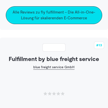
Alle Reviews zu fly fulfillment – Die All-in-One-
Lösung für skalierenden E-Commerce
#13
Fulfillment by blue freight service
blue freight service GmbH