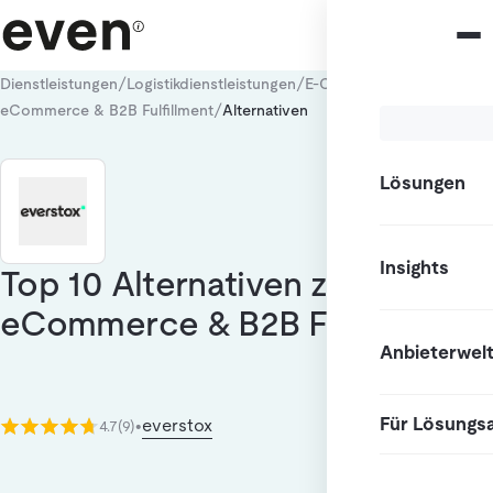
/
/
/
Dienstleistungen
Logistikdienstleistungen
E-Commerce Fulfillment
/
eCommerce & B2B Fulfillment
Alternativen
Lösungen
Insights
Top 10 Alternativen zu
eCommerce & B2B Fulfillment
Anbieterwel
Für Lösungs
everstox
4.7
(9)
•