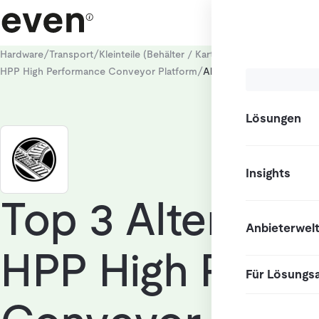
/
/
/
/
Hardware
Transport
Kleinteile (Behälter / Kartons)
Fördertechnik
St
/
HPP High Performance Conveyor Platform
Alternativen
Lösungen
Insights
Top 3 Alternati
Anbieterwel
HPP High Perf
Für Lösungs