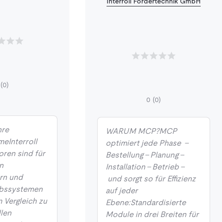
Interroll Fördertechnik GmbH
(0)
0
(0)
hre
WARUM MCP?MCP
eInterroll
optimiert jede Phase -
ren sind für
Bestellung - Planung -
n
Installation - Betrieb -
rn und
und sorgt so für Effizienz
ebssystemen
auf jeder
m Vergleich zu
Ebene:Standardisierte
len
Module in drei Breiten für