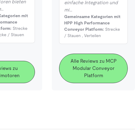
oren bieten
einfache Integration und
e…
mi…
ategorien mit
Gemeinsame Kategorien mit
formance
HPP High Performance
tform:
Strecke
Conveyor Platform:
Strecke
cke / Stauen
/ Stauen
,
Verteilen
Alle Reviews zu MCP
views zu
Modular Conveyor
lmotoren
Platform