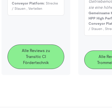
Getriebemot
Conveyor Platform:
Strecke
sie eine höh
/ Stauen
,
Verteilen
Gemeinsame K
HPP High Per
Conveyor Pla
/ Stauen
,
Stre
Alle Reviews zu
Transitic CI
Alle Re
Fördertechnik
Tromme