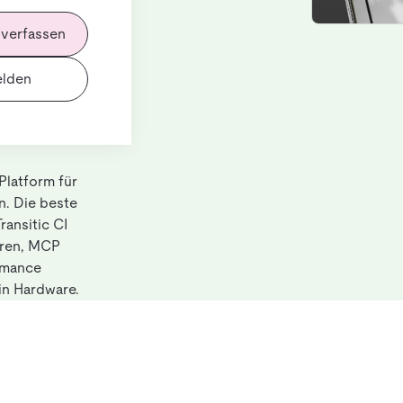
orm
 verfassen
lden
Platform für
n. Die beste
ransitic CI
oren, MCP
rmance
in Hardware.