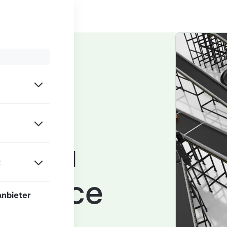
/
recke / Stauen
ven zu
t
ormance
anbieter