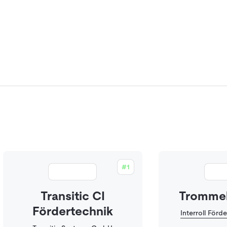
#1
Transitic CI
Tromme
Fördertechnik
Interroll För