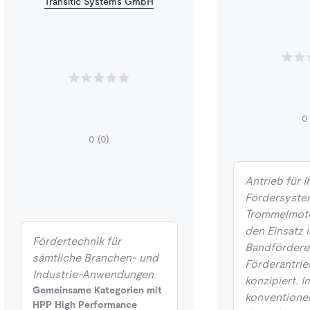
Transitic Systems GmbH
0
0
(0)
Antrieb für I
Fördersystem
Trommelmoto
den Einsatz i
Fördertechnik für
Bandfördere
sämtliche Branchen- und
Förderantri
Industrie-Anwendungen
konzipiert. I
Gemeinsame Kategorien mit
konventionel
HPP High Performance