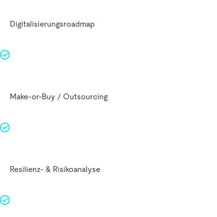
Digitalisierungs­roadmap
Make‑or‑Buy / Outsourcing
Resilienz‑ & Risiko­analyse