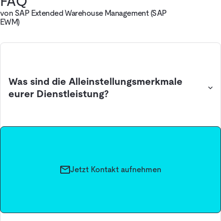
FAQ
von SAP Extended Warehouse Management (SAP
EWM)
Was sind die Alleinstellungsmerkmale
eurer Dienstleistung?
Jetzt Kontakt aufnehmen
Wie sieht euer idealer Kunde bzw. eure
ideale Kundin aus?