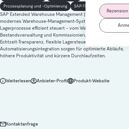
Prozessplanung und -Optimierung
SAP-TM Integration
Rezension
SAP Extended Warehouse Management (SAP EWM) ist ein
modernes Warehouse‑Management‑System, das alle
Anme
Lagerprozesse effizient steuert – vom Wareneingang über
Bestandsverwaltung und Kommissionierung bis zum Versand.
Echtzeit‑Transparenz, flexible Lagersteuerung und
Automatisierungsintegration sorgen für optimierte Abläufe,
höhere Produktivität und kürzere Durchlaufzeiten.
Weiterlesen
Anbieter-Profil
Produkt-Website
Kontaktanfrage