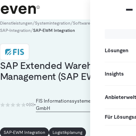
/
/
/
Dienstleistungen
Systemintegration
Software-Integration
/
SAP-Integration
SAP-EWM Integration
Lösungen
SAP Extended Warehouse
Insights
Management (SAP EWM)
Anbieterwel
FIS Informationssysteme und Consulting
0
(0)
•
GmbH
Für Lösungs
SAP-EWM Integration
Logistikplanung