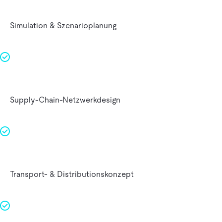
Simulation & Szenario­planung
Supply‑Chain‑Netzwerk­design
Transport‑ & Distributions­konzept