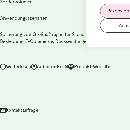
Sortiervolumen
Rezension
Anwendungsszenarien:
Anme
Sortierung von Großaufträgen für Szenarien wie Schuhe und
Bekleidung, E-Commerce, Rücksendungen usw.
Weiterlesen
Anbieter-Profil
Produkt-Website
Kontaktanfrage