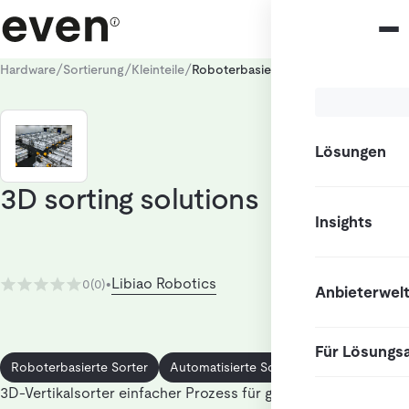
/
/
/
Hardware
Sortierung
Kleinteile
Roboterbasierte Sorter
Lösungen
3D sorting solutions
Insights
Libiao Robotics
0
(0)
•
Anbieterwel
Für Lösungs
Roboterbasierte Sorter
Automatisierte Sortierwände
3D-Vertikalsorter einfacher Prozess für großes