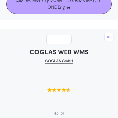
Alle Reviews zu plx.wmx – Das WMS mit GO-
ONE Engine
#5
COGLAS WEB WMS
COGLAS GmbH
4.6
(0)