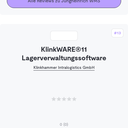
Alle Reviews zu Jungheinrich WMS
#13
KlinkWARE®11
Lagerverwaltungssoftware
Klinkhammer Intralogistics GmbH
0
(0)