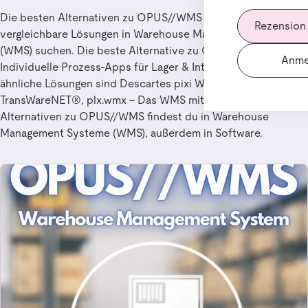
Die besten Alternativen zu OPUS//WMS für Nutzer, die
Rezension
vergleichbare Lösungen in Warehouse Management Systeme
(WMS) suchen. Die beste Alternative zu OPUS//WMS ist
Anme
Individuelle Prozess-Apps für Lager & Intralogistik. Weitere
ähnliche Lösungen sind Descartes pixi WMS,
TransWareNET®, plx.wmx – Das WMS mit GO-ONE Engine.
Alternativen zu OPUS//WMS findest du in Warehouse
Management Systeme (WMS), außerdem in Software.