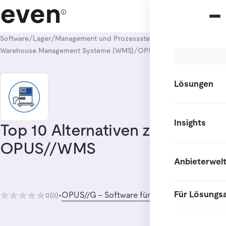
/
/
/
Software
Lager
Management und Prozesssteuerung
/
/
Warehouse Management Systeme (WMS)
OPUS//WMS
Alternativen
Lösungen
Insights
Top 10 Alternativen zu
OPUS//WMS
Anbieterwel
Für Lösungs
OPUS//G - Software für Logistik
0
(0)
•