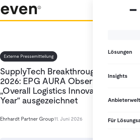
Lösungen
Externe Pressemitteilung
SupplyTech Breakthrough Award
Insights
2026: EPG AURA Observer als
„Overall Logistics Innovation of the
Year“ ausgezeichnet
Anbieterwel
Ehrhardt Partner Group
11. Juni 2026
Für Lösungs