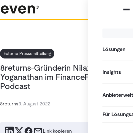
Lösungen
Externe Pressemitteilung
8returns-Gründerin Nilaxsa
Insights
Yoganathan im FinanceFWD-
Podcast
Anbieterwel
8returns
3. August 2022
Für Lösungs
Link kopieren