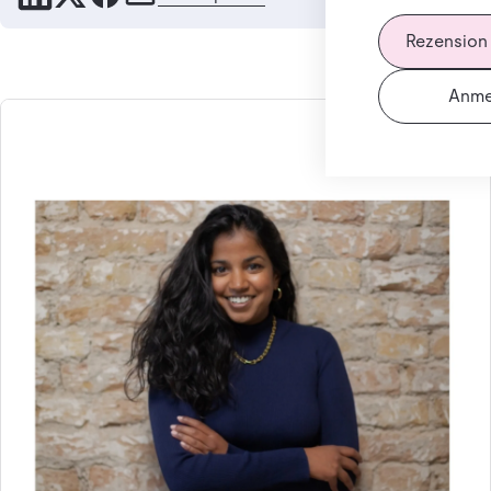
Rezension
Anme