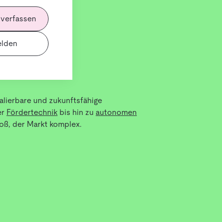
 verfassen
lden
kalierbare und zukunftsfähige
er
Fördertechnik
bis hin zu
autonomen
oß, der Markt komplex.
ür dein Lager zu finden. Denn nicht jede
ungsgrad, Lagerlayout, Produktvielfalt