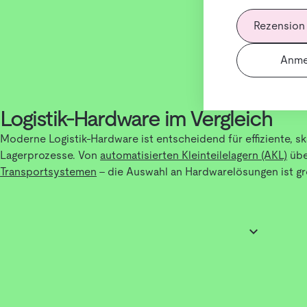
Rezension
Anme
Logistik-Hardware im Vergleich
Moderne Logistik-Hardware ist entscheidend für effiziente, s
Lagerprozesse. Von
automatisierten Kleinteilelagern (AKL)
üb
Transportsystemen
– die Auswahl an Hardwarelösungen ist gr
Ein durchdachter Vergleich hilft dabei, die passende Lösung f
Hardware passt zu jedem Prozess – Faktoren wie Automatisier
und Integration spielen eine zentrale Rolle.
Wie funktioniert moderne Logistik-Hardware?