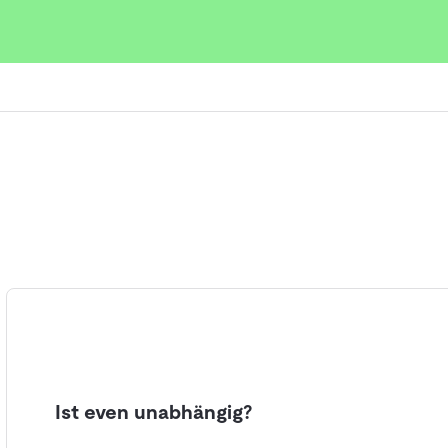
ie diese zu berücksichtigen:
elösungen im direkten Vergleich.
, lies echte Bewertungen von
eidung für dein Lager.
Ist even unabhängig?
h passende
Logistik-Software
oder