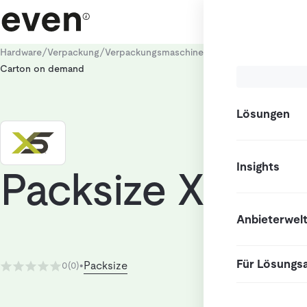
/
/
/
Hardware
Verpackung
Verpackungsmaschinen
Vollautomatische V
Carton on demand
Lösungen
Insights
Packsize X5
Anbieterwel
Für Lösungs
Packsize
0
(0)
•