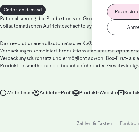
Carton on demand
Rezension
Rationalisierung der Produktion von Großaufträgen mit dem w
vollautomatischen Aufrichteschachtelsystem
Anme
Das revolutionäre vollautomatische X5®-System für bedarfs
Verpackungen kombiniert Produktionsstabilität mit optimier
Verpackungsdurchsatz und ermöglicht sowohl Box-First- als 
Produktionsmethoden bei branchenführenden Geschwindigke
Weiterlesen
Anbieter-Profil
Produkt-Website
Kontak
Zahlen & Fakten
Funktio