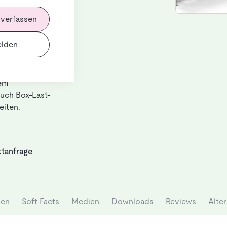
 verfassen
eltweit ersten
lden
gerechte
tem
auch Box-Last-
iten.
tanfrage
nen
Soft Facts
Medien
Downloads
Reviews
Alter