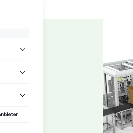
/
erpackungsmaschinen
t
anbieter