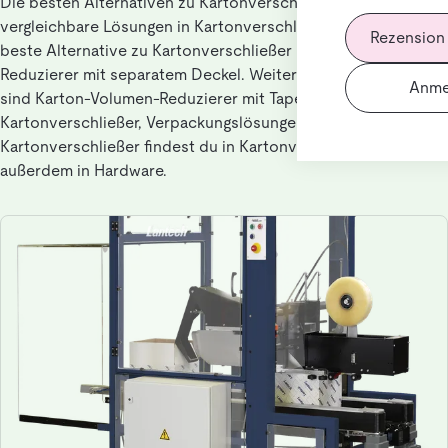
Die besten Alternativen zu Kartonverschließer für Nutzer, die
vergleichbare Lösungen in Kartonverschließer suchen. Die
Rezension
beste Alternative zu Kartonverschließer ist Karton-Volumen-
Reduzierer mit separatem Deckel. Weitere ähnliche Lösungen
Anme
sind Karton-Volumen-Reduzierer mit Tape-Verschluss,
Kartonverschließer, Verpackungslösungen. Alternativen zu
Kartonverschließer findest du in Kartonverschließer,
außerdem in Hardware.