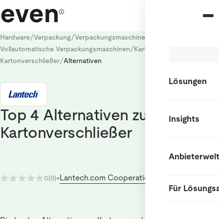
/
/
/
Hardware
Verpackung
Verpackungsmaschinen
/
/
Vollautomatische Verpackungsmaschinen
Kartonverschließer
/
Kartonverschließer
Alternativen
Lösungen
Top 4 Alternativen zu
Insights
Kartonverschließer
Anbieterwel
Lantech.com Cooperatie U.A.
0
(0)
•
Für Lösungs