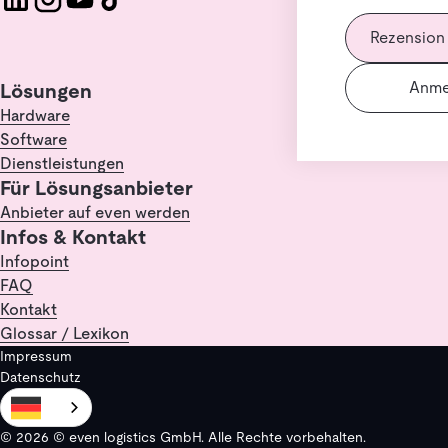
Rezension
Anme
Lösungen
Hardware
Software
Dienstleistungen
Für Lösungsanbieter
Anbieter auf even werden
Infos & Kontakt
Infopoint
FAQ
Kontakt
Glossar / Lexikon
Impressum
Datenschutz
© 2026 © even logistics GmbH. Alle Rechte vorbehalten.