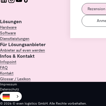
Rezension
Anme
Lösungen
Hardware
Software
Dienstleistungen
Für Lösungsanbieter
Anbieter auf even werden
Infos & Kontakt
Infopoint
FAQ
Kontakt
Glossar / Lexikon
Impressum
Datenschutz
© 2026 © even logistics GmbH. Alle Rechte vorbehalten.