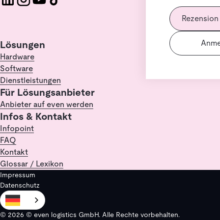
Rezension
Anme
Lösungen
Hardware
Software
Dienstleistungen
Für Lösungsanbieter
Anbieter auf even werden
Infos & Kontakt
Infopoint
FAQ
Kontakt
Glossar / Lexikon
Impressum
Datenschutz
© 2026 © even logistics GmbH. Alle Rechte vorbehalten.