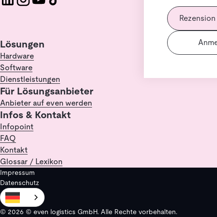
Rezension
Anme
Lösungen
Hardware
Software
Dienstleistungen
Für Lösungsanbieter
Anbieter auf even werden
Infos & Kontakt
Infopoint
FAQ
Kontakt
Glossar / Lexikon
Impressum
Datenschutz
© 2026 © even logistics GmbH. Alle Rechte vorbehalten.