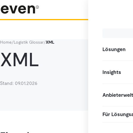
Home
/
Logistik Glossar
/
XML
Lösungen
XML
Insights
Stand: 09.01.2026
Anbieterwel
Für Lösungs