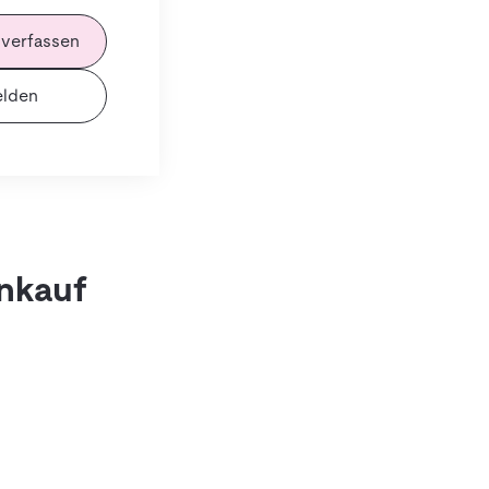
 verfassen
lden
inkauf