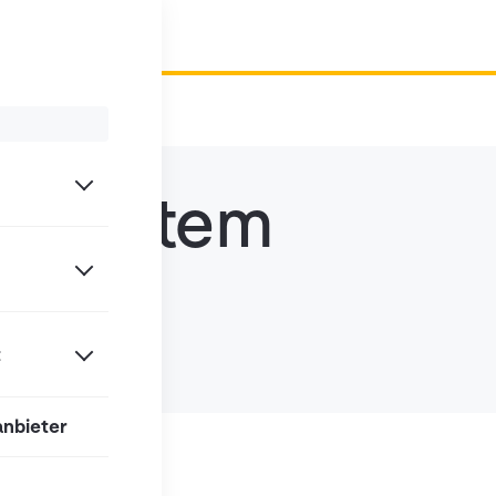
tssystem
t
anbieter