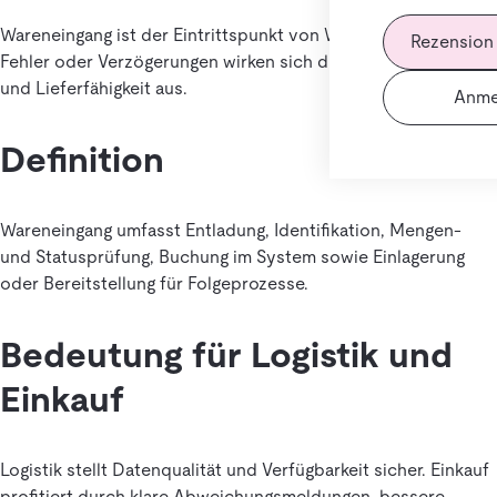
Wareneingang ist der Eintrittspunkt von Ware ins Lager.
Rezension
Fehler oder Verzögerungen wirken sich direkt auf Bestand
und Lieferfähigkeit aus.
Anme
Definition
Wareneingang umfasst Entladung, Identifikation, Mengen-
und Statusprüfung, Buchung im System sowie Einlagerung
oder Bereitstellung für Folgeprozesse.
Bedeutung für Logistik und
Einkauf
Logistik stellt Datenqualität und Verfügbarkeit sicher. Einkauf
profitiert durch klare Abweichungsmeldungen, bessere