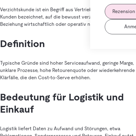
Verzichtskunde ist ein Begriff aus Vertrieb und Service, der
Rezension
Kunden bezeichnet, auf die bewusst verzichtet wird, weil die
Beziehung wirtschaftlich oder operativ nicht sinnvoll ist.
Anme
Definition
Typische Gründe sind hoher Serviceaufwand, geringe Marge,
unklare Prozesse, hohe Retourenquote oder wiederkehrende
Klärfälle, die den Cost-to-Serve erhöhen.
Bedeutung für Logistik und
Einkauf
Logistik liefert Daten zu Aufwand und Störungen, etwa
Reklamationen, Sonderprozesse und Retouren. Einkauf nutzt