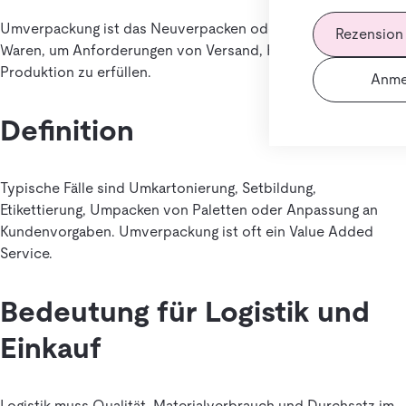
Umverpackung ist das Neuverpacken oder Umpacken von
Rezension
Waren, um Anforderungen von Versand, Handel oder
Produktion zu erfüllen.
Anme
Definition
Typische Fälle sind Umkartonierung, Setbildung,
Etikettierung, Umpacken von Paletten oder Anpassung an
Kundenvorgaben. Umverpackung ist oft ein Value Added
Service.
Bedeutung für Logistik und
Einkauf
Logistik muss Qualität, Materialverbrauch und Durchsatz im