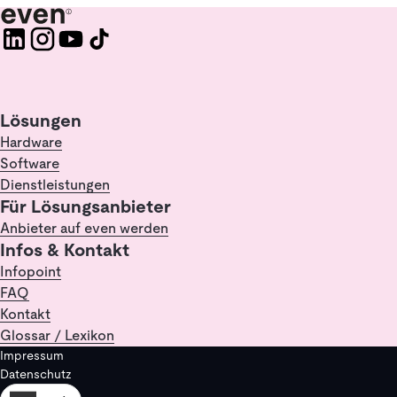
Lösungen
Hardware
Software
Dienstleistungen
Für Lösungsanbieter
Anbieter auf even werden
Infos & Kontakt
Infopoint
FAQ
Kontakt
Glossar / Lexikon
Impressum
Datenschutz