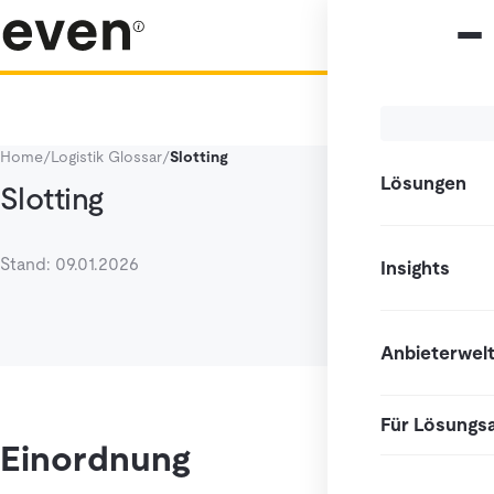
Home
/
Logistik Glossar
/
Slotting
Lösungen
Slotting
Stand: 09.01.2026
Insights
Anbieterwel
Für Lösungs
Einordnung