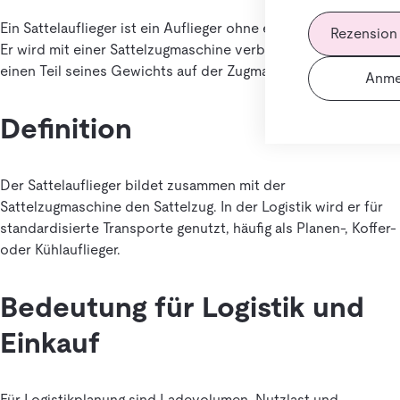
Ein Sattelauflieger ist ein Auflieger ohne eigene Vorderachse.
Rezension
Er wird mit einer Sattelzugmaschine verbunden und trägt
einen Teil seines Gewichts auf der Zugmaschine.
Anme
Definition
Der Sattelauflieger bildet zusammen mit der
Sattelzugmaschine den Sattelzug. In der Logistik wird er für
standardisierte Transporte genutzt, häufig als Planen-, Koffer-
oder Kühlauflieger.
Bedeutung für Logistik und
Einkauf
Für Logistikplanung sind Ladevolumen, Nutzlast und