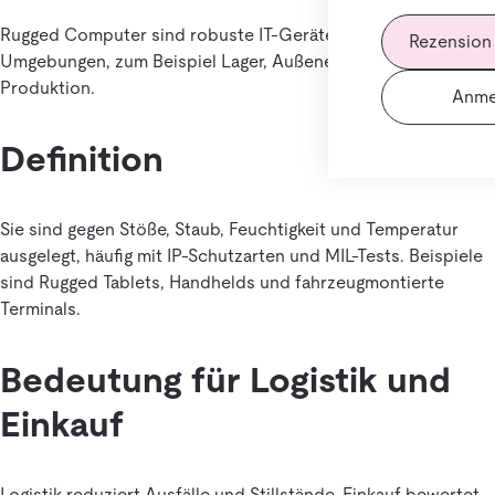
Rugged Computer sind robuste IT-Geräte für harte
Rezension
Umgebungen, zum Beispiel Lager, Außeneinsatz oder
Produktion.
Anme
Definition
Sie sind gegen Stöße, Staub, Feuchtigkeit und Temperatur
ausgelegt, häufig mit IP-Schutzarten und MIL-Tests. Beispiele
sind Rugged Tablets, Handhelds und fahrzeugmontierte
Terminals.
Bedeutung für Logistik und
Einkauf
Logistik reduziert Ausfälle und Stillstände. Einkauf bewertet