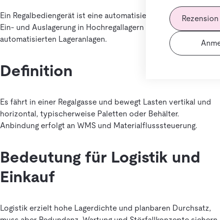
Ein Regalbediengerät ist eine automatisierte Maschine zur
Rezension
Ein- und Auslagerung in Hochregallagern oder
automatisierten Lageranlagen.
Anme
Definition
Es fährt in einer Regalgasse und bewegt Lasten vertikal und
horizontal, typischerweise Paletten oder Behälter.
Anbindung erfolgt an WMS und Materialflusssteuerung.
Bedeutung für Logistik und
Einkauf
Logistik erzielt hohe Lagerdichte und planbaren Durchsatz,
muss aber Redundanz, Wartung und Störfallkonzepte sichern.