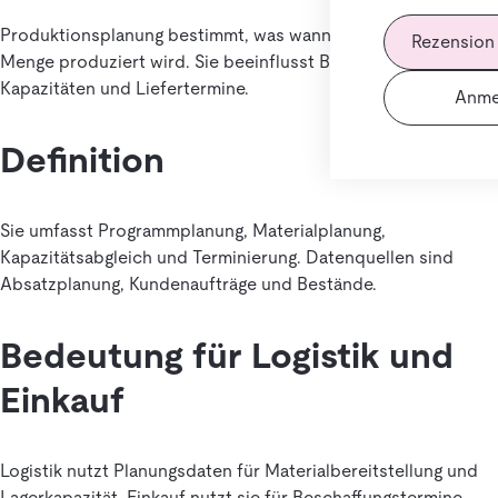
Produktionsplanung bestimmt, was wann und in welcher
Rezension
Menge produziert wird. Sie beeinflusst Bestände,
Kapazitäten und Liefertermine.
Anme
Definition
Sie umfasst Programmplanung, Materialplanung,
Kapazitätsabgleich und Terminierung. Datenquellen sind
Absatzplanung, Kundenaufträge und Bestände.
Bedeutung für Logistik und
Einkauf
Logistik nutzt Planungsdaten für Materialbereitstellung und
Lagerkapazität. Einkauf nutzt sie für Beschaffungstermine,