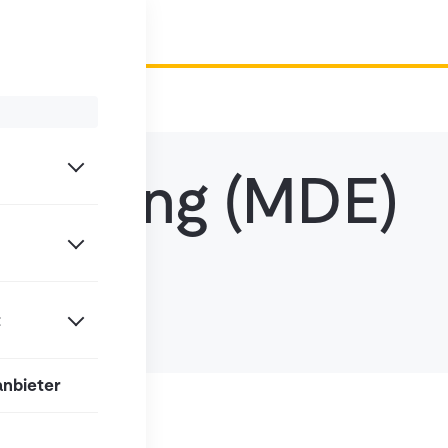
fassung (MDE)
t
anbieter