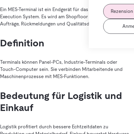
Ein MES-Terminal ist ein Endgerät für das Manufacturing
Rezension
Execution System. Es wird am Shopfloor genutzt, um
Aufträge, Rückmeldungen und Qualitätsdaten zu erfassen.
Anme
Definition
Terminals können Panel-PCs, Industrie-Terminals oder
Touch-Computer sein. Sie verbinden Mitarbeitende und
Maschinenprozesse mit MES-Funktionen.
Bedeutung für Logistik und
Einkauf
Logistik profitiert durch bessere Echtzeitdaten zu
Produktion und Materialbedarf. Einkauf bewertet Hardware,