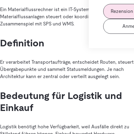
Ein Materialflussrechner ist ein IT-System, das
Rezension
Materialflussanlagen steuert oder koordiniert, meist im
Zusammenspiel mit SPS und WMS.
Anme
Definition
Er verarbeitet Transportaufträge, entscheidet Routen, steuert
Übergabepunkte und sammelt Statusmeldungen. Je nach
Architektur kann er zentral oder verteilt ausgelegt sein.
Bedeutung für Logistik und
Einkauf
Logistik benötigt hohe Verfügbarkeit, weil Ausfälle direkt zu
Stillstand führen können. Einkauf bewertet Hardware,