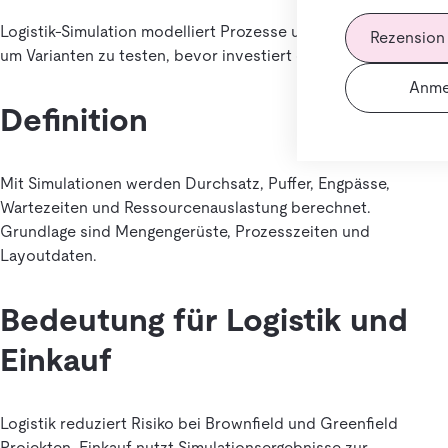
Logistik-Simulation modelliert Prozesse und Materialflüsse,
Rezension
um Varianten zu testen, bevor investiert oder umgebaut wird.
Anme
Definition
Mit Simulationen werden Durchsatz, Puffer, Engpässe,
Wartezeiten und Ressourcenauslastung berechnet.
Grundlage sind Mengengerüste, Prozesszeiten und
Layoutdaten.
Bedeutung für Logistik und
Einkauf
Logistik reduziert Risiko bei Brownfield und Greenfield
Projekten. Einkauf nutzt Simulationsergebnisse zur