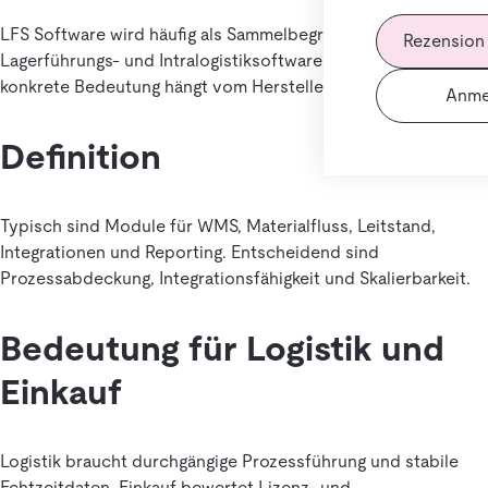
LFS Software wird häufig als Sammelbegriff für
Rezension
Lagerführungs- und Intralogistiksoftware genutzt. Die
konkrete Bedeutung hängt vom Herstellerkontext ab.
Anme
Definition
Typisch sind Module für WMS, Materialfluss, Leitstand,
Integrationen und Reporting. Entscheidend sind
Prozessabdeckung, Integrationsfähigkeit und Skalierbarkeit.
Bedeutung für Logistik und
Einkauf
Logistik braucht durchgängige Prozessführung und stabile
Echtzeitdaten. Einkauf bewertet Lizenz- und