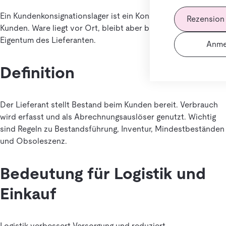
Ein Kundenkonsignationslager ist ein Konsignationslager beim
Rezension
Kunden. Ware liegt vor Ort, bleibt aber bis zur Entnahme im
Eigentum des Lieferanten.
Anme
Definition
Der Lieferant stellt Bestand beim Kunden bereit. Verbrauch
wird erfasst und als Abrechnungsauslöser genutzt. Wichtig
sind Regeln zu Bestandsführung, Inventur, Mindestbeständen
und Obsoleszenz.
Bedeutung für Logistik und
Einkauf
Logistik verbessert Versorgung und reduziert