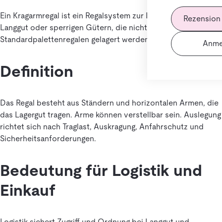
Ein Kragarmregal ist ein Regalsystem zur Lagerung von
Rezension
Langgut oder sperrigen Gütern, die nicht in
Standardpalettenregalen gelagert werden können.
Anme
Definition
Das Regal besteht aus Ständern und horizontalen Armen, die
das Lagergut tragen. Arme können verstellbar sein. Auslegung
richtet sich nach Traglast, Auskragung, Anfahrschutz und
Sicherheitsanforderungen.
Bedeutung für Logistik und
Einkauf
Logistik sichert Zugriff und Ordnung bei Langgut und